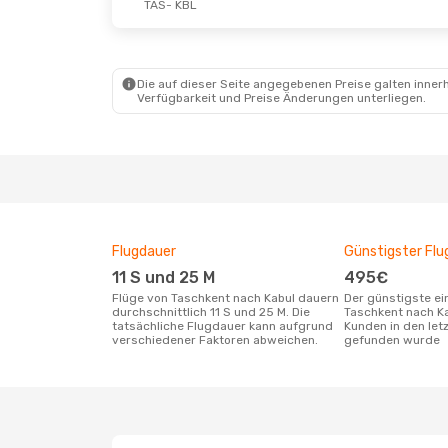
TAS
- KBL
Die auf dieser Seite angegebenen Preise galten innerh
Verfügbarkeit und Preise Änderungen unterliegen.
Flugdauer
Günstigster Flu
11 S und 25 M
495€
Flüge von Taschkent nach Kabul dauern
Der günstigste einfache Flug von
durchschnittlich 11 S und 25 M. Die
Taschkent nach K
tatsächliche Flugdauer kann aufgrund
Kunden in den let
verschiedener Faktoren abweichen.
gefunden wurde