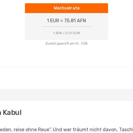
Wechselrate
1 EUR = 75.81 AFN
1 AFN = 0.01 EUR
Zuletzt geprüft am Fr., 7.08.
h Kabul
den, reise ohne Reue“. Und wer träumt nicht davon, Taschk