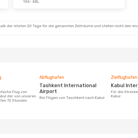
TAS
- KBL
alb der letzten 20 Tage für die genannten Zeiträume und stellen nicht den en
g
Abflughafen
Zielflughafen
Tashkent International
Kabul Inte
Airport
Für die Strecke von Taschkent nach
abul der von unseren
Kabul
Bei Flügen von Taschkent nach Kabul
zten 72 Stunden