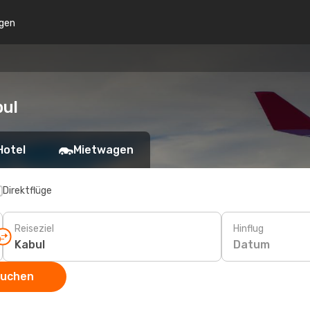
gen
bul
Hotel
Mietwagen
Direktflüge
Reiseziel
Hinflug
Datum
suchen