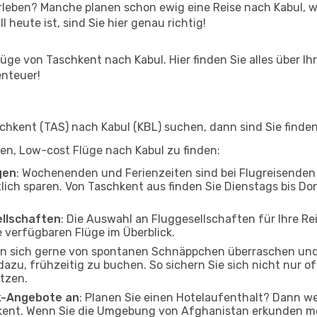
leben? Manche planen schon ewig eine Reise nach Kabul, w
l heute ist, sind Sie hier genau richtig!
ge von Taschkent nach Kabul. Hier finden Sie alles über Ihr
enteuer!
hkent (TAS) nach Kabul (KBL) suchen, dann sind Sie finden 
lfen, Low-cost Flüge nach Kabul zu finden:
gen
: Wochenenden und Ferienzeiten sind bei Flugreisenden b
tlich sparen. Von Taschkent aus finden Sie Dienstags bis Do
ellschaften
: Die Auswahl an Fluggesellschaften für Ihre Re
 verfügbaren Flüge im Überblick.
en sich gerne von spontanen Schnäppchen überraschen und
 dazu, frühzeitig zu buchen. So sichern Sie sich nicht nur 
tzen.
ak-Angebote an
: Planen Sie einen Hotelaufenthalt? Dann we
ent. Wenn Sie die Umgebung von Afghanistan erkunden möc