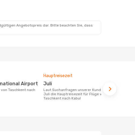
dgültigen Angebotspreis dar. Bitte beachten Sie, dass
Hauptreisezeit
Durchschnit
rnational Airport
Juli
864 €
Laut Suchanfragen unserer Kunden ist
Der durchschnittliche Preis für Flüge
Juli die Hauptreisezeit für Flüge von
von Taschke
Taschkent nach Kabul
€. Dieser Pr
letzten 6 Mo