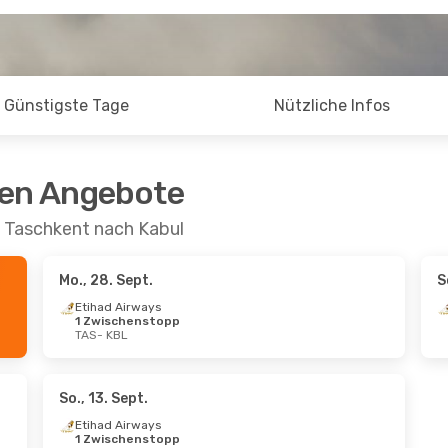
Günstigste Tage
Nützliche Infos
ten Angebote
n Taschkent nach Kabul
Mo., 28. Sept.
S
Etihad Airways
1 Zwischenstopp
TAS
- KBL
So., 13. Sept.
Etihad Airways
1 Zwischenstopp