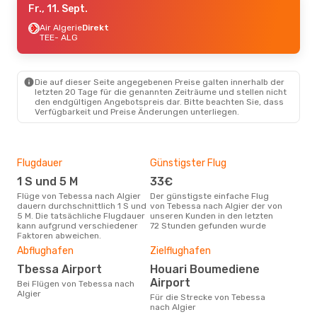
Fr., 11. Sept.
Air Algerie
Direkt
TEE
- ALG
Die auf dieser Seite angegebenen Preise galten innerhalb der
letzten 20 Tage für die genannten Zeiträume und stellen nicht
den endgültigen Angebotspreis dar. Bitte beachten Sie, dass
Verfügbarkeit und Preise Änderungen unterliegen.
Flugdauer
Günstigster Flug
Hau
1 S und 5 M
33€
M
Flüge von Tebessa nach Algier
Der günstigste einfache Flug
Laut Suchanfragen unserer
dauern durchschnittlich 1 S und
von Tebessa nach Algier der von
Kund
5 M. Die tatsächliche Flugdauer
unseren Kunden in den letzten
Haup
kann aufgrund verschiedener
72 Stunden gefunden wurde
Teb
Faktoren abweichen.
Dur
Abflughafen
Zielflughafen
39
Tbessa Airport
Houari Boumediene
Der durchschnittliche Preis für
Airport
Flü
Bei Flügen von Tebessa nach
betr
Algier
Für die Strecke von Tebessa
wurd
nach Algier
Mon