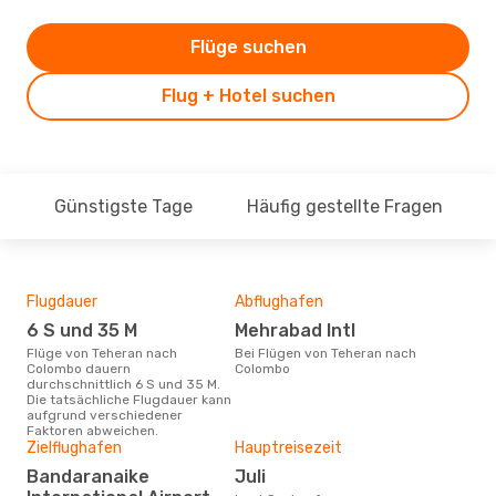
Flüge suchen
Flug + Hotel suchen
Günstigste Tage
Häufig gestellte Fragen
Flugdauer
Abflughafen
Dur
6 S und 35 M
Mehrabad Intl
4
Flüge von Teheran nach
Bei Flügen von Teheran nach
Der durchschnittliche Preis für
Colombo dauern
Colombo
Flü
durchschnittlich 6 S und 35 M.
Col
Die tatsächliche Flugdauer kann
Prei
aufgrund verschiedener
letz
Faktoren abweichen.
Zielflughafen
Hauptreisezeit
Bandaranaike
Juli