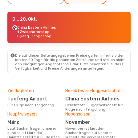
Do., 1. Okt.
Di., 20. Okt.
- Mo., 5. Okt.
China Eastern Airlines
China Eastern Airlines
Direkt
Chengdu
1 Zwischenstopp
- Tengchong
China Eastern Airlines
Lijiang
- Tengchong
Direkt
Tengchong
- Chengdu
Die auf dieser Seite angegebenen Preise galten innerhalb der
letzten 20 Tage für die genannten Zeiträume und stellen nicht
den endgültigen Angebotspreis dar. Bitte beachten Sie, dass
Verfügbarkeit und Preise Änderungen unterliegen.
Zielflughafen
Beliebteste Fluggesellschaft
Tuofeng Airport
China Eastern Airlines
Für Flüge nach Tengchong
Beliebteste Fluggesellschaft für
Flüge nach Tengchong
Hauptreisezeit
Nebensaison
März
November
Laut Suchanfragen unserer
November ist laut den
Kunden ist März die
Suchanfragen auf unserer
Hauptreisezeit für Flüge nach
Website die verkehrsärmste