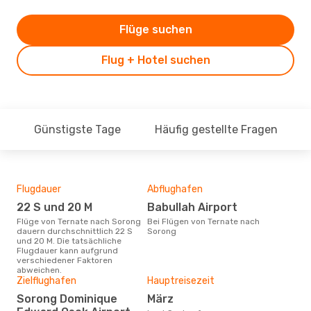
Flüge suchen
Flug + Hotel suchen
Günstigste Tage
Häufig gestellte Fragen
Flugdauer
Abflughafen
Dur
22 S und 20 M
Babullah Airport
3
Flüge von Ternate nach Sorong
Bei Flügen von Ternate nach
Der durchschnittliche Preis für
dauern durchschnittlich 22 S
Sorong
Flü
und 20 M. Die tatsächliche
betr
Flugdauer kann aufgrund
wurd
verschiedener Faktoren
Mon
abweichen.
Zielflughafen
Hauptreisezeit
Sorong Dominique
März