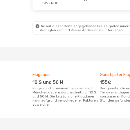
TRV
- MUC
Die auf dieser Seite angegebenen Preise galten innerh
Verfügbarkeit und Preise Änderungen unterliegen.
Flugdauer
Günstigster Flu
10 S und 50 M
155€
Flüge von Thiruvananthapuram nach
Der günstigste einfache Flug von
München dauern durchschnittlich 10 S
Thiruvananthapu
und 50 M. Die tatsächliche Flugdauer
von unseren Kunde
kann aufgrund verschiedener Faktoren
Stunden gefunde
abweichen.