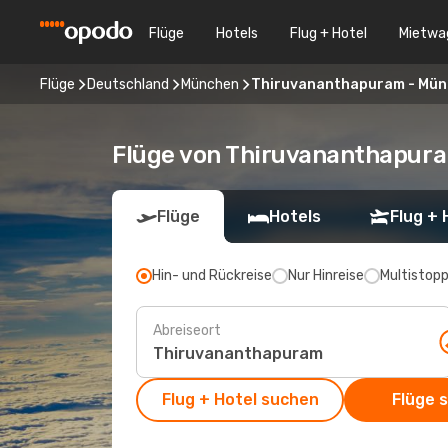
Flüge
Hotels
Flug + Hotel
Mietwa
Flüge
Deutschland
München
Thiruvananthapuram - Mü
Flüge von Thiruvananthapur
Flüge
Hotels
Flug + 
Hin- und Rückreise
Nur Hinreise
Multistop
Abreiseort
Flug + Hotel suchen
Flüge 