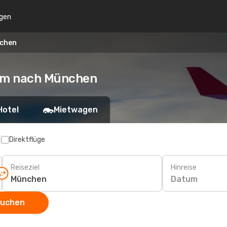
gen
nchen
am nach München
Hotel
Mietwagen
p
Direktflüge
Reiseziel
Hinreise
Datum
suchen