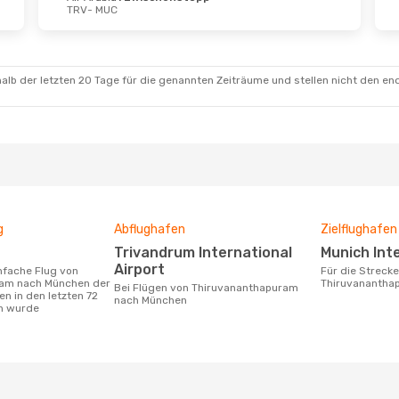
TRV
- MUC
alb der letzten 20 Tage für die genannten Zeiträume und stellen nicht den en
g
Abflughafen
Zielflughafen
Trivandrum International
Munich In
Airport
Für die Strecke von
ram nach München der
Thiruvanantha
Bei Flügen von Thiruvananthapuram
n in den letzten 72
nach München
n wurde