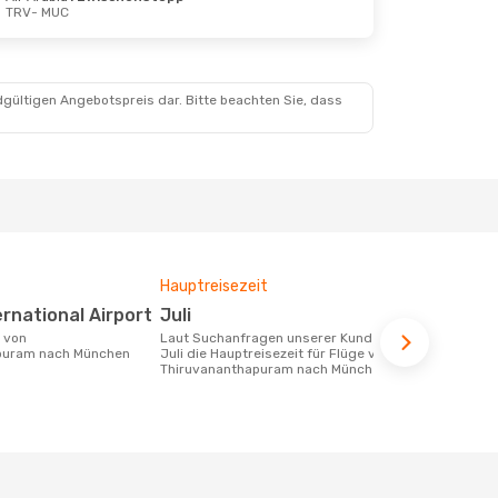
TRV
- MUC
dgültigen Angebotspreis dar. Bitte beachten Sie, dass
Hauptreisezeit
Durchschnit
ternational Airport
Juli
564 €
Laut Suchanfragen unserer Kunden ist
Der durchschnittliche Preis für Flüge
puram nach München
Juli die Hauptreisezeit für Flüge von
von Thiruva
Thiruvananthapuram nach München
beträgt 564 
Basis der le