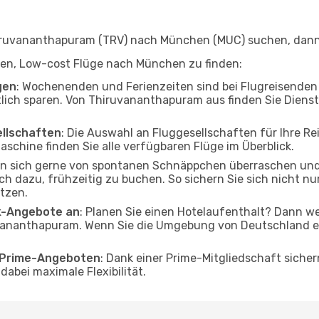
ruvananthapuram (TRV) nach München (MUC) suchen, dann si
elfen, Low-cost Flüge nach München zu finden:
gen
: Wochenenden und Ferienzeiten sind bei Flugreisenden b
tlich sparen. Von Thiruvananthapuram aus finden Sie Dienst
ellschaften
: Die Auswahl an Fluggesellschaften für Ihre 
schine finden Sie alle verfügbaren Flüge im Überblick.
en sich gerne von spontanen Schnäppchen überraschen u
och dazu, frühzeitig zu buchen. So sichern Sie sich nicht n
tzen.
ak-Angebote an
: Planen Sie einen Hotelaufenthalt? Dann we
ananthapuram. Wenn Sie die Umgebung von Deutschland er
o Prime-Angeboten
: Dank einer Prime-Mitgliedschaft sicher
abei maximale Flexibilität.