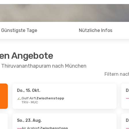
Günstigste Tage
Nützliche Infos
ten Angebote
on Thiruvananthapuram nach München
Filtern nac
Do., 15. Okt.
D
Di., 13. Okt.
Gulf Air
1 Zwischenstopp
TRV
- MUC
ischenstopp
stopp
So., 23. Aug.
D
Air Arabia
1 Zwischenstopp