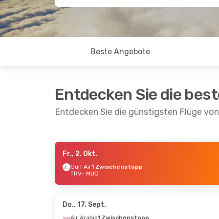
Beste Angebote
Entdecken Sie die bes
Entdecken Sie die günstigsten Flüge v
Fr., 2. Okt.
Di., 20. Okt.
- Di., 20. Okt.
Mo., 5. Okt.
- 
Gulf Air
1 Zwischenstopp
TRV
- MUC
Air Arabia
Gulf Air
1 Zw
1 Zwischenstopp
TRV
- MUC
TRV
- MUC
Air Arabia
Air Arabia
1 Zwischen
1 Zwischenstopp
MUC
- TRV
Do., 17. Sept.
MUC
- TRV
Air Arabia
1 Zwischenstopp