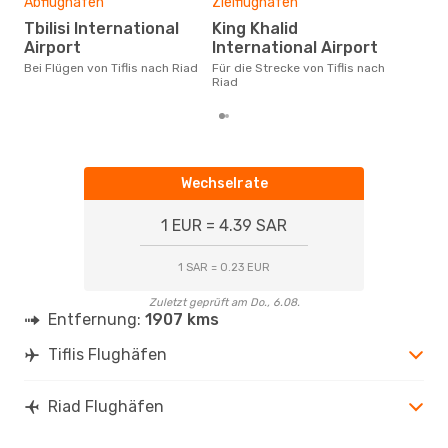
2
Abflughafen
Zielflughafen
Der durchschnittliche Preis für
Tbilisi International
King Khalid
Flüg
Airport
International Airport
betr
wurd
Bei Flügen von Tiflis nach Riad
Für die Strecke von Tiflis nach
Mon
Riad
Wechselrate
1 EUR = 4.39 SAR
1 SAR = 0.23 EUR
Zuletzt geprüft am Do., 6.08.
Entfernung:
1907 kms
Tiflis Flughäfen
Riad Flughäfen