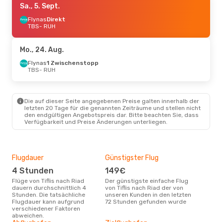
Sa., 5. Sept.
Flynas
Direkt
TBS
- RUH
Mo., 24. Aug.
Flynas
1 Zwischenstopp
TBS
- RUH
Die auf dieser Seite angegebenen Preise galten innerhalb der
letzten 20 Tage für die genannten Zeiträume und stellen nicht
den endgültigen Angebotspreis dar. Bitte beachten Sie, dass
Verfügbarkeit und Preise Änderungen unterliegen.
Flugdauer
Günstigster Flug
Hau
4 Stunden
149€
Jul
Flüge von Tiflis nach Riad
Der günstigste einfache Flug
Laut Suchanfragen unserer
dauern durchschnittlich 4
von Tiflis nach Riad der von
Kund
Stunden. Die tatsächliche
unseren Kunden in den letzten
Haup
Flugdauer kann aufgrund
72 Stunden gefunden wurde
Tifl
verschiedener Faktoren
Dur
abweichen.