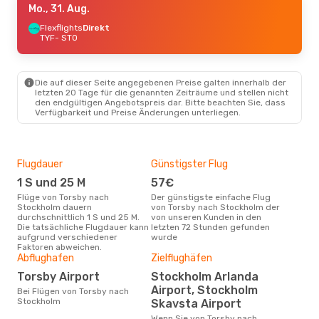
Mo., 31. Aug.
Flexflights
Direkt
TYF
- STO
Die auf dieser Seite angegebenen Preise galten innerhalb der
letzten 20 Tage für die genannten Zeiträume und stellen nicht
den endgültigen Angebotspreis dar. Bitte beachten Sie, dass
Verfügbarkeit und Preise Änderungen unterliegen.
Flugdauer
Günstigster Flug
Hau
1 S und 25 M
57€
Jul
Flüge von Torsby nach
Der günstigste einfache Flug
Laut Suchanfragen unserer
Stockholm dauern
von Torsby nach Stockholm der
Kund
durchschnittlich 1 S und 25 M.
von unseren Kunden in den
Haup
Die tatsächliche Flugdauer kann
letzten 72 Stunden gefunden
Tor
aufgrund verschiedener
wurde
Dur
Faktoren abweichen.
Abflughafen
Zielflughäfen
11
Torsby Airport
Stockholm Arlanda
Der durchschnittliche Preis für
Airport, Stockholm
Flü
Bei Flügen von Torsby nach
Stoc
Stockholm
Skavsta Airport
Prei
Wenn Sie von Torsby nach