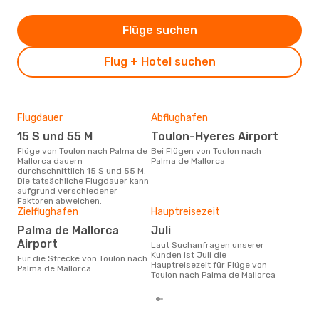
Flüge suchen
Flug + Hotel suchen
Flugdauer
Abflughafen
Dur
15 S und 55 M
Toulon-Hyeres Airport
4
Flüge von Toulon nach Palma de
Bei Flügen von Toulon nach
Der durchschnittliche Preis für
Mallorca dauern
Palma de Mallorca
Flü
durchschnittlich 15 S und 55 M.
Mall
Die tatsächliche Flugdauer kann
Prei
aufgrund verschiedener
letz
Faktoren abweichen.
Zielflughafen
Hauptreisezeit
Palma de Mallorca
Juli
Airport
Laut Suchanfragen unserer
Kunden ist Juli die
Für die Strecke von Toulon nach
Hauptreisezeit für Flüge von
Palma de Mallorca
Toulon nach Palma de Mallorca