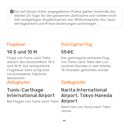
Qatar Airways
1 Zwischenstopp
TUN
- TYO
Qatar Airways
1 Zwischenstopp
Die auf dieser Seite angegebenen Preise galten innerhalb der
TYO
- TUN
letzten 20 Tage für die genannten Zeiträume und stellen nicht
den endgültigen Angebotspreis dar. Bitte beachten Sie, dass
Verfügbarkeit und Preise Änderungen unterliegen.
Flugdauer
Günstigster Flug
Hau
14 S und 10 M
554€
Jul
Flüge von Tunis nach Tokio
Der günstigste einfache Flug
Laut Suchanfragen unserer
dauern durchschnittlich 14 S
von Tunis nach Tokio der von
Kund
und 10 M. Die tatsächliche
unseren Kunden in den letzten
Haup
Flugdauer kann aufgrund
72 Stunden gefunden wurde
Tuni
verschiedener Faktoren
abweichen.
Abflughafen
Zielflughäfen
Gün
Tunis-Carthage
Narita International
D
International Airport
Airport, Tokyo Haneda
Dezember ist die beste Zeit um
Airport
Bei Flügen von Tunis nach Tokio
gün
Toki
Wenn Sie von Tunis nach Tokio
reisen