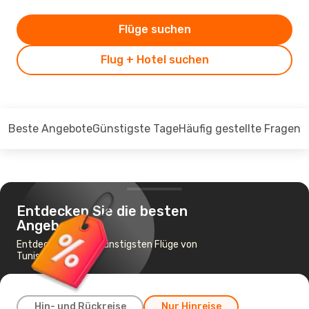
Flüge suchen
Flug + Hotel suchen
Beste Angebote
Günstigste Tage
Häufig gestellte Fragen
Entdecken Sie die besten
Angebote
Entdecken Sie die günstigsten Flüge von
Tunis nach Tokio
Hin- und Rückreise
Nur Hinreise