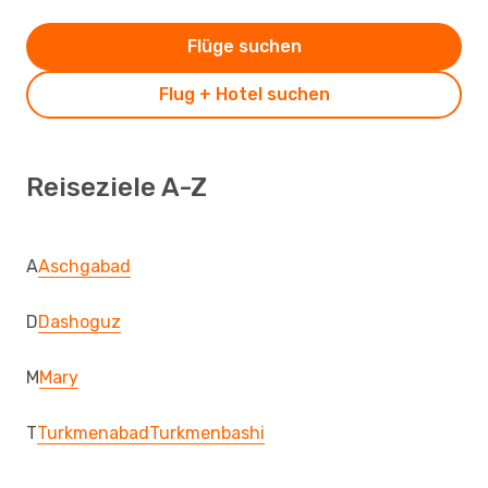
Flüge suchen
Flug + Hotel suchen
Reiseziele A-Z
A
Aschgabad
D
Dashoguz
M
Mary
T
Turkmenabad
Turkmenbashi