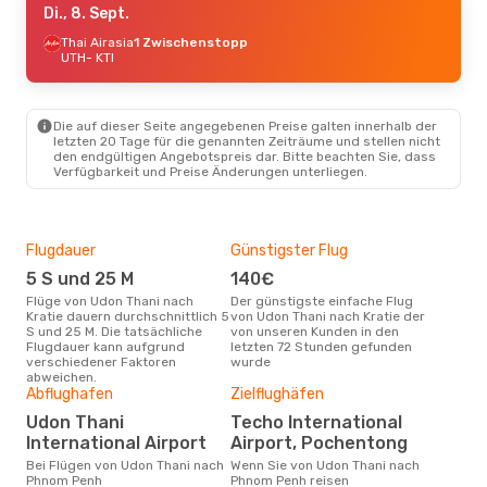
Di., 8. Sept.
Thai Airasia
1 Zwischenstopp
UTH
- KTI
Die auf dieser Seite angegebenen Preise galten innerhalb der
letzten 20 Tage für die genannten Zeiträume und stellen nicht
den endgültigen Angebotspreis dar. Bitte beachten Sie, dass
Verfügbarkeit und Preise Änderungen unterliegen.
Flugdauer
Günstigster Flug
Hau
5 S und 25 M
140€
M
Flüge von Udon Thani nach
Der günstigste einfache Flug
Laut Suchanfragen unserer
Kratie dauern durchschnittlich 5
von Udon Thani nach Kratie der
Kund
S und 25 M. Die tatsächliche
von unseren Kunden in den
Haup
Flugdauer kann aufgrund
letzten 72 Stunden gefunden
Udon
verschiedener Faktoren
wurde
abweichen.
Gün
Abflughafen
Zielflughäfen
J
Udon Thani
Techo International
Oktober ist die beste Zeit um
International Airport
Airport, Pochentong
gün
Bei Flügen von Udon Thani nach
Wenn Sie von Udon Thani nach
nach
Phnom Penh
Phnom Penh reisen