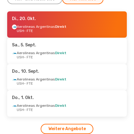
Sa., 5. Sept.
Di., 20. Okt.
- So., 6. Sept.
Aerolineas Argentinas
Aerolineas Argentinas
Direkt
Direkt
USH
USH
- FTE
- FTE
Aerolineas Argentinas
Direkt
FTE
- USH
Sa., 5. Sept.
Sa., 12. Sept.
Aerolineas Argentinas
- Di., 15. Sept.
Direkt
USH
- FTE
Aerolineas Argentinas
Direkt
USH
- FTE
Aerolineas Argentinas
Direkt
Do., 10. Sept.
FTE
- USH
Aerolineas Argentinas
Direkt
USH
- FTE
Do., 1. Okt.
Aerolineas Argentinas
Direkt
USH
- FTE
Weitere Angebote