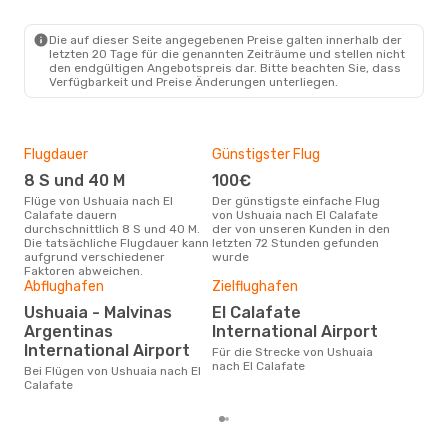
Die auf dieser Seite angegebenen Preise galten innerhalb der
letzten 20 Tage für die genannten Zeiträume und stellen nicht
den endgültigen Angebotspreis dar. Bitte beachten Sie, dass
Verfügbarkeit und Preise Änderungen unterliegen.
Flugdauer
Günstigster Flug
Hau
8 S und 40 M
100€
M
Flüge von Ushuaia nach El
Der günstigste einfache Flug
Laut Suchanfragen unserer
Calafate dauern
von Ushuaia nach El Calafate
Kund
durchschnittlich 8 S und 40 M.
der von unseren Kunden in den
Haup
Die tatsächliche Flugdauer kann
letzten 72 Stunden gefunden
Ushu
aufgrund verschiedener
wurde
Dur
Faktoren abweichen.
Abflughafen
Zielflughafen
15
Ushuaia - Malvinas
El Calafate
Der durchschnittliche Preis für
Argentinas
International Airport
Flüg
Cala
International Airport
Für die Strecke von Ushuaia
Prei
nach El Calafate
Bei Flügen von Ushuaia nach El
letz
Calafate