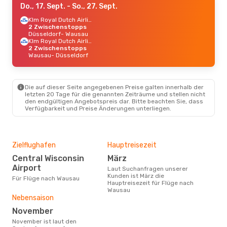
Do., 17. Sept.
- So., 27. Sept.
Klm Royal Dutch Airlines
2 Zwischenstopps
Düsseldorf
- Wausau
Klm Royal Dutch Airlines
2 Zwischenstopps
Wausau
- Düsseldorf
Die auf dieser Seite angegebenen Preise galten innerhalb der
letzten 20 Tage für die genannten Zeiträume und stellen nicht
den endgültigen Angebotspreis dar. Bitte beachten Sie, dass
Verfügbarkeit und Preise Änderungen unterliegen.
Zielflughafen
Hauptreisezeit
Central Wisconsin
März
Airport
Laut Suchanfragen unserer
Kunden ist März die
Für Flüge nach Wausau
Hauptreisezeit für Flüge nach
Wausau
Nebensaison
November
November ist laut den