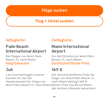
Flüge suchen
Flug + Hotel suchen
Abflughafen
Zielflughafen
Gün
Palm Beach
Miami International
D
International Airport
Airport
November ist die beste Zeit um
gün
Bei Flügen von West Palm
Für die Strecke von West Palm
Bea
Beach, FL nach Miami
Beach, FL nach Miami
Hauptreisezeit
Durchschnittlicher Preis
Juli
169 €
Laut Suchanfragen unserer
Der durchschnittliche Preis für
Kunden ist Juli die
Flüge von West Palm Beach, FL
Hauptreisezeit für Flüge von
nach Miami beträgt 169 €.
West Palm Beach, FL nach Miami
Dieser Preis wurde auf Basis
der letzten 6 Monate berechnet.