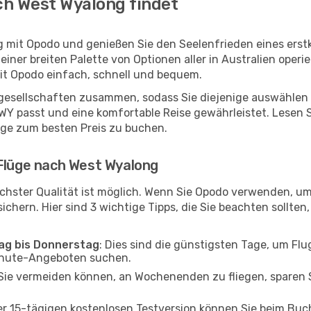
ch West Wyalong findet
g mit Opodo und genießen Sie den Seelenfrieden eines ers
 einer breiten Palette von Optionen aller in Australien oper
it Opodo einfach, schnell und bequem.
ggesellschaften zusammen, sodass Sie diejenige auswählen 
 passt und eine komfortable Reise gewährleistet. Lesen Sie
üge zum besten Preis zu buchen.
 Flüge nach West Wyalong
chster Qualität ist möglich. Wenn Sie Opodo verwenden, u
chern. Hier sind 3 wichtige Tipps, die Sie beachten sollten, 
tag bis Donnerstag
: Dies sind die günstigsten Tage, um Fl
inute-Angeboten suchen.
Sie vermeiden können, an Wochenenden zu fliegen, sparen S
ner 15-tägigen kostenlosen Testversion können Sie beim Bu