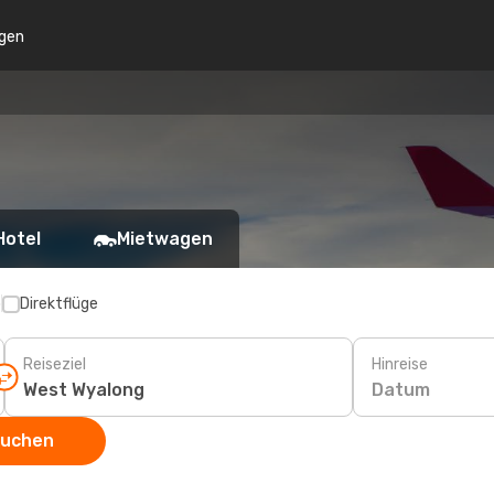
gen
Hotel
Mietwagen
p
Direktflüge
Reiseziel
Hinreise
Datum
suchen