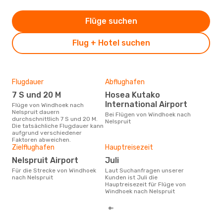
Flüge suchen
Flug + Hotel suchen
Flugdauer
Abflughafen
Dur
7 S und 20 M
Hosea Kutako
2
International Airport
Flüge von Windhoek nach
Der durchschnittliche Preis für
Nelspruit dauern
Flü
Bei Flügen von Windhoek nach
durchschnittlich 7 S und 20 M.
Nels
Nelspruit
Die tatsächliche Flugdauer kann
Prei
aufgrund verschiedener
letz
Faktoren abweichen.
Zielflughafen
Hauptreisezeit
Nelspruit Airport
Juli
Für die Strecke von Windhoek
Laut Suchanfragen unserer
nach Nelspruit
Kunden ist Juli die
Hauptreisezeit für Flüge von
Windhoek nach Nelspruit