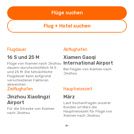
Flüge suchen
Flug + Hotel suchen
Flugdauer
Abflughafen
Dur
16 S und 25 M
Xiamen Gaoqi
11
International Airport
Flüge von Xiamen nach Jinzhou
Der durchschnittliche Preis für
dauern durchschnittlich 16 S
Flü
Bei Flügen von Xiamen nach
und 25 M. Die tatsächliche
betr
Jinzhou
Flugdauer kann aufgrund
wurd
verschiedener Faktoren
Mon
abweichen.
Zielflughafen
Hauptreisezeit
Jinzhou Xiaolingzi
März
Airport
Laut Suchanfragen unserer
Kunden ist März die
Für die Strecke von Xiamen
Hauptreisezeit für Flüge von
nach Jinzhou
Xiamen nach Jinzhou