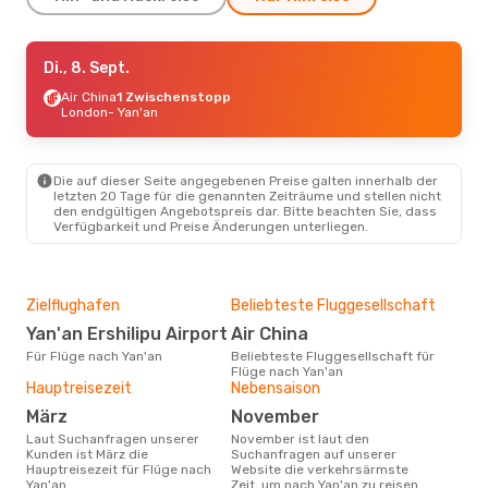
Di., 8. Sept.
Di., 8. Sept.
- Di., 15. Sept.
Air China
1 Zwischenstopp
China Southern Airlines
1 Zwischenstopp
London
- Yan'an
London
- Yan'an
China Southern Airlines
1 Zwischenstopp
Yan'an
- London
Die auf dieser Seite angegebenen Preise galten innerhalb der
letzten 20 Tage für die genannten Zeiträume und stellen nicht
den endgültigen Angebotspreis dar. Bitte beachten Sie, dass
Verfügbarkeit und Preise Änderungen unterliegen.
Zielflughafen
Beliebteste Fluggesellschaft
Yan'an Ershilipu Airport
Air China
Für Flüge nach Yan'an
Beliebteste Fluggesellschaft für
Flüge nach Yan'an
Hauptreisezeit
Nebensaison
März
November
Laut Suchanfragen unserer
November ist laut den
Kunden ist März die
Suchanfragen auf unserer
Hauptreisezeit für Flüge nach
Website die verkehrsärmste
Yan'an
Zeit, um nach Yan'an zu reisen.