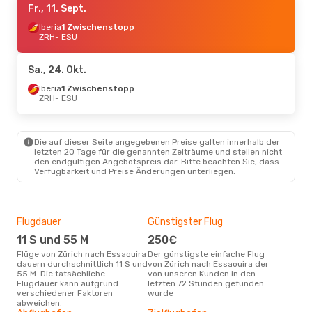
Fr., 11. Sept.
Iberia
1 Zwischenstopp
ZRH
- ESU
Sa., 24. Okt.
Iberia
1 Zwischenstopp
ZRH
- ESU
Die auf dieser Seite angegebenen Preise galten innerhalb der
letzten 20 Tage für die genannten Zeiträume und stellen nicht
den endgültigen Angebotspreis dar. Bitte beachten Sie, dass
Verfügbarkeit und Preise Änderungen unterliegen.
Flugdauer
Günstigster Flug
Hau
11 S und 55 M
250€
M
Flüge von Zürich nach Essaouira
Der günstigste einfache Flug
Laut Suchanfragen unserer
dauern durchschnittlich 11 S und
von Zürich nach Essaouira der
Kund
55 M. Die tatsächliche
von unseren Kunden in den
Haup
Flugdauer kann aufgrund
letzten 72 Stunden gefunden
Zür
verschiedener Faktoren
wurde
abweichen.
Gün