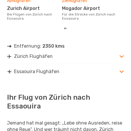
Abflughafen
Zielflughafen
D
Zurich Airport
Mogador Airport
November ist die beste Zeit um
Bei Flügen von Zürich nach
Für die Strecke von Zürich nach
gün
Essaouira
Essaouira
Ess
Entfernung:
2350 kms
Zürich Flughäfen
Essaouira Flughäfen
Ihr Flug von Zürich nach
Essaouira
Jemand hat mal gesagt: „Lebe ohne Ausreden, reise
ohne Reue“. Und wer träumt nicht davon, Zürich