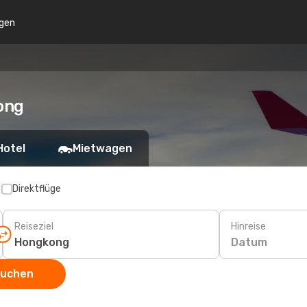
gen
ong
Hotel
Mietwagen
p
Direktflüge
Reiseziel
Hinreise
Datum
suchen