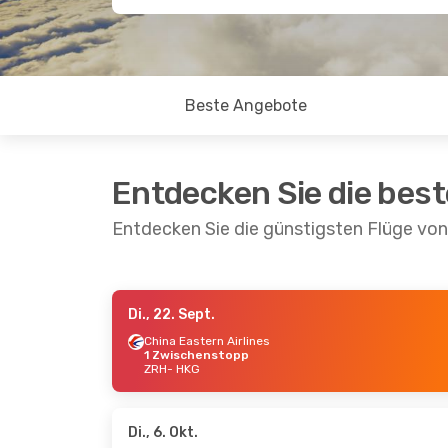
Beste Angebote
Entdecken Sie die bes
Entdecken Sie die günstigsten Flüge vo
Di., 22. Sept.
Di., 6. Okt.
- Mi., 14. Okt.
So., 18.
China Eastern Airlines
1 Zwischenstopp
China Eastern Airlines
China 
ZRH
- HKG
1 Zwischenstopp
1 Zwi
ZRH
- HKG
ZRH
- 
China Eastern Airlines
China 
1 Zwischenstopp
1 Zwi
HKG
- ZRH
HKG
- 
Di., 6. Okt.