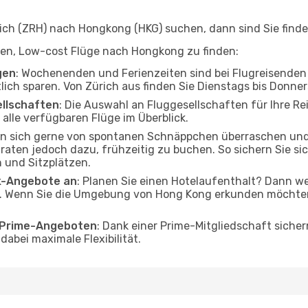
ch (ZRH) nach Hongkong (HKG) suchen, dann sind Sie finden
elfen, Low-cost Flüge nach Hongkong zu finden:
gen
: Wochenenden und Ferienzeiten sind bei Flugreisenden b
tlich sparen. Von Zürich aus finden Sie Dienstags bis Donne
ellschaften
: Die Auswahl an Fluggesellschaften für Ihre Re
alle verfügbaren Flüge im Überblick.
en sich gerne von spontanen Schnäppchen überraschen un
 raten jedoch dazu, frühzeitig zu buchen. So sichern Sie sic
 und Sitzplätzen.
ak-Angebote an
: Planen Sie einen Hotelaufenthalt? Dann we
. Wenn Sie die Umgebung von Hong Kong erkunden möchten, 
o Prime-Angeboten
: Dank einer Prime-Mitgliedschaft sicher
abei maximale Flexibilität.