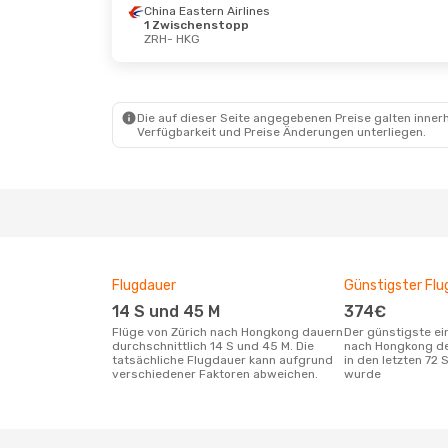
China Eastern Airlines
1 Zwischenstopp
ZRH
- HKG
Di., 1. Sept.
- Fr., 4. Sept.
Mo., 28
Etihad Airways
Etihad
1 Zwischenstopp
1 Zwi
ZRH
- HKG
ZRH
- 
Etihad Airways
Etihad
Die auf dieser Seite angegebenen Preise galten innerh
1 Zwischenstopp
1 Zwi
Verfügbarkeit und Preise Änderungen unterliegen.
HKG
- ZRH
HKG
- 
Flugdauer
Günstigster Flu
14 S und 45 M
374€
Flüge von Zürich nach Hongkong dauern
Der günstigste einfache Flug von Zürich
durchschnittlich 14 S und 45 M. Die
nach Hongkong de
tatsächliche Flugdauer kann aufgrund
in den letzten 72
verschiedener Faktoren abweichen.
wurde