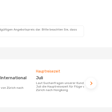
 25. Aug.
dgültigen Angebotspreis dar. Bitte beachten Sie, dass
Hauptreisezeit
Fluggesell
Flugstreck
Juli
Cathay Pacific, Swiss
Laut Suchanfragen unserer Kunden ist
Internati
Juli die Hauptreisezeit für Flüge von
Zürich nach Hongkong
Fluggesellschaften die Flüge von Zürich
nach Hongko