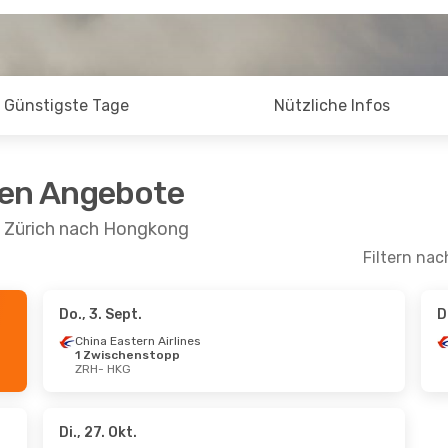
Günstigste Tage
Nützliche Infos
ten Angebote
n Zürich nach Hongkong
Filtern nac
Do., 3. Sept.
D
 Okt.
- Mi., 28. Okt.
So., 13. Sept.
- Mi.
China Eastern Airlines
1 Zwischenstopp
Eastern Airlines
Etihad Airways
ZRH
- HKG
schenstopp
1 Zwischenstopp
HKG
ZRH
- HKG
Eastern Airlines
Etihad Airways
schenstopp
1 Zwischenstopp
ZRH
HKG
- ZRH
Di., 27. Okt.