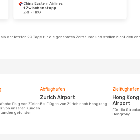
China Eastern Airlines
1 Zwischenstopp
ZRH
- HKG
. Sept.
- So., 4. Okt.
Di., 18. Aug.
- Di.,
 Airways
Etihad Airways
schenstopp
1 Zwischenstopp
HKG
ZRH
- HKG
 Airways
Etihad Airways
alb der letzten 20 Tage für die genannten Zeiträume und stellen nicht den en
schenstopp
1 Zwischenstopp
ZRH
HKG
- ZRH
g
Abflughafen
Zielflughafen
Zurich Airport
Hong Kong International
Airport
Bei Flügen von Zürich nach Hongkong
r von unseren Kunden
Für die Strecke von Zürich nach
 Stunden gefunden
Hongkong