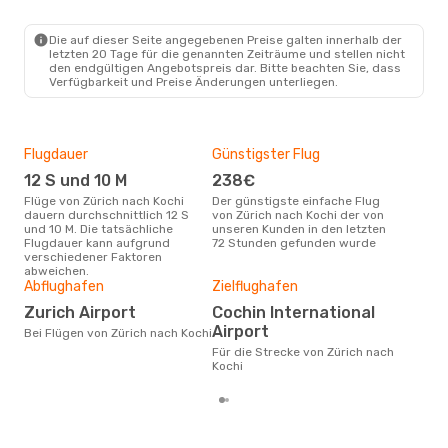
2 Zwischenstopps
ZRH
- COK
IndiGo
2 Zwischenstopps
Die auf dieser Seite angegebenen Preise galten innerhalb der
COK
- ZRH
letzten 20 Tage für die genannten Zeiträume und stellen nicht
den endgültigen Angebotspreis dar. Bitte beachten Sie, dass
Verfügbarkeit und Preise Änderungen unterliegen.
Flugdauer
Günstigster Flug
Hau
12 S und 10 M
238€
M
Flüge von Zürich nach Kochi
Der günstigste einfache Flug
Laut Suchanfragen unserer
dauern durchschnittlich 12 S
von Zürich nach Kochi der von
Kund
und 10 M. Die tatsächliche
unseren Kunden in den letzten
Haup
Flugdauer kann aufgrund
72 Stunden gefunden wurde
Züri
verschiedener Faktoren
abweichen.
Gün
Abflughafen
Zielflughafen
D
Zurich Airport
Cochin International
September ist die beste Zeit um
Airport
Bei Flügen von Zürich nach Kochi
gün
Für die Strecke von Zürich nach
Koc
Kochi