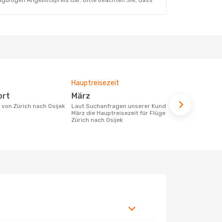
dgültigen Angebotspreis dar. Bitte beachten Sie, dass
Hauptreisezeit
Durchschnit
ort
März
401 €
e von Zürich nach Osijek
Laut Suchanfragen unserer Kunden ist
Der durchschnittliche Preis für Flüge
März die Hauptreisezeit für Flüge von
von Zürich n
Zürich nach Osijek
Dieser Preis
6 Monate be