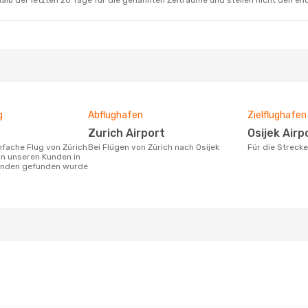
alb der letzten 20 Tage für die genannten Zeiträume und stellen nicht den en
g
Abflughafen
Zielflughafen
Zurich Airport
Osijek Airp
Bei Flügen von Zürich nach Osijek
Für die Streck
on unseren Kunden in
tunden gefunden wurde