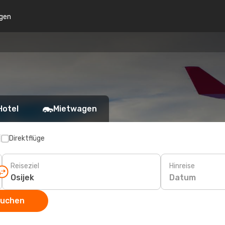
gen
Hotel
Mietwagen
p
Direktflüge
Reiseziel
Hinreise
Datum
suchen