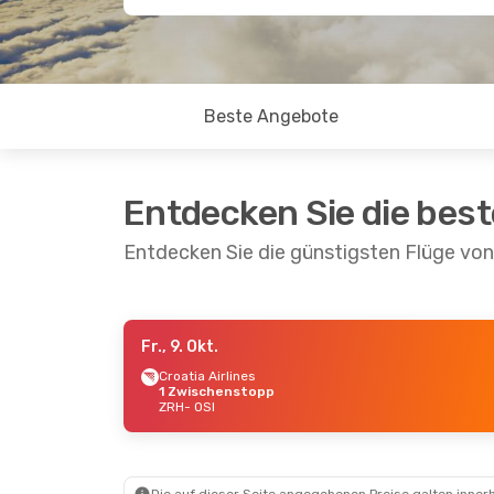
Beste Angebote
Entdecken Sie die bes
Entdecken Sie die günstigsten Flüge von
Fr., 9. Okt.
Sa., 29. Aug.
- Mo., 31. Aug.
Croatia Airlines
1 Zwischenstopp
Croatia Airlines
ZRH
- OSI
2 Zwischenstopps
ZRH
- OSI
Croatia Airlines
1 Zwischenstopp
OSI
- ZRH