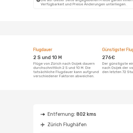
Die auf dieser Seite angegebenen Preise galten innerh
Verfügbarkeit und Preise Änderungen unterliegen.
Flugdauer
Günstigster Flu
2 S und 10 M
276€
Flüge von Zürich nach Osijek dauern
Der günstigste einfache Flug von Zürich
durchschnittlich 2 S und 10 M. Die
nach Osijek der v
tatsächliche Flugdauer kann aufgrund
den letzten 72 S
verschiedener Faktoren abweichen.
Entfernung:
802 kms
Zürich Flughäfen