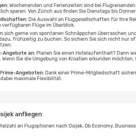
gen
: Wochenenden und Ferienzeiten sind bei Flugreisenden b
tlich sparen. Von Zürich aus finden Sie Dienstags bis Donne
ellschaften
: Die Auswahl an Fluggesellschaften für Ihre Rei
 verfügbaren Flüge im Überblick.
en sich gerne von spontanen Schnäppchen überraschen und
 dazu, frühzeitig zu buchen. So sichern Sie sich nicht nur 
tzen.
ak-Angebote an
: Planen Sie einen Hotelaufenthalt? Dann we
. Wenn Sie die Umgebung von Kroatien erkunden möchten, fi
o Prime-Angeboten
: Dank einer Prime-Mitgliedschaft sicher
abei maximale Flexibilität.
sijek anfliegen
ielzahl an Flugoptionen nach Osijek. Ob Economy, Business o