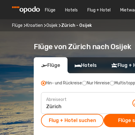
Flüge
Hotels
Flug + Hotel
Mietwa
Flüge
Kroatien
Osijek
Zürich - Osijek
Flüge von Zürich nach Osijek
Flüge
Hotels
Flug + 
Hin- und Rückreise
Nur Hinreise
Multistop
Abreiseort
Flug + Hotel suchen
Flüge 