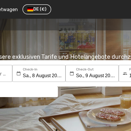
etwagen
DE
(€)
nsere exklusiven Tarife und Hotelangebote durc
Check-In
Check-Out
Suchen Sie nach einem Reiseziel oder Hotel