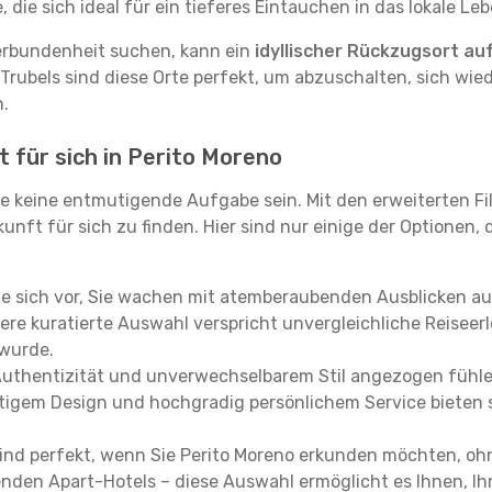
ie sich ideal für ein tieferes Eintauchen in das lokale Le
erbundenheit suchen, kann ein
idyllischer Rückzugsort au
 Trubels sind diese Orte perfekt, um abzuschalten, sich wie
.
t für sich in Perito Moreno
e keine entmutigende Aufgabe sein. Mit den erweiterten Fi
kunft für sich zu finden. Hier sind nur einige der Optionen,
ie sich vor, Sie wachen mit atemberaubenden Ausblicken a
re kuratierte Auswahl verspricht unvergleichliche Reiseerle
 wurde.
Authentizität und unverwechselbarem Stil angezogen fühle
rtigem Design und hochgradig persönlichem Service bieten s
ind perfekt, wenn Sie Perito Moreno erkunden möchten, oh
enden Apart-Hotels – diese Auswahl ermöglicht es Ihnen, Ih