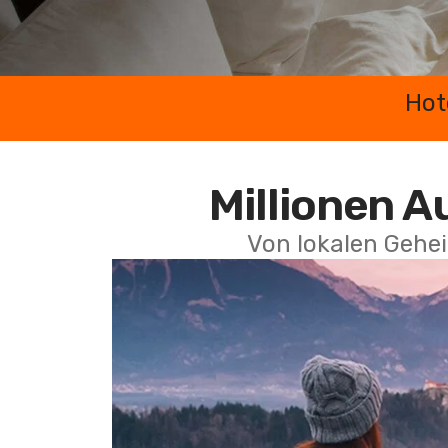
Hot
Millionen A
Von lokalen Gehei