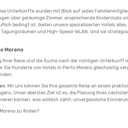
se Unterkünfte wurden mit Blick auf jedes Familienmitglied
rfügen über geräumige Zimmer, ansprechende Kinderclubs und
flich bedingt ist, bieten unsere spezialisierten Hotels alle
t Tagungsräumen und High-Speed-WLAN, sind sie strategisc
ito Moreno
g Ihrer Reise und die Suche nach der richtigen Unterkunft m
der Sie Hunderte von Hotels in Perito Moreno gleichzeitig ve
inden.
ten
. Mit uns können Sie Ihre gesamte Reise an einem prakti
agens. Unser oberstes Ziel ist es, die Planung Ihres nächst
rieren können, was wirklich zählt: unvergessliche Erinneru
o Moreno zu finden?