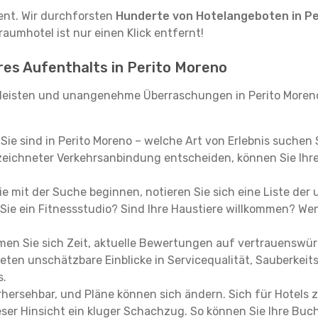
tent. Wir durchforsten
Hunderte von Hotelangeboten in Pe
raumhotel ist nur einen Klick entfernt!
hres Aufenthalts in Perito Moreno
leisten und unangenehme Überraschungen in Perito Moreno
, Sie sind in Perito Moreno – welche Art von Erlebnis suchen
eichneter Verkehrsanbindung entscheiden, können Sie Ihre 
e mit der Suche beginnen, notieren Sie sich eine Liste der
Sie ein Fitnessstudio? Sind Ihre Haustiere willkommen? Wenn
en Sie sich Zeit, aktuelle Bewertungen auf vertrauenswürd
ieten unschätzbare Einblicke in Servicequalität, Sauberke
s.
hersehbar, und Pläne können sich ändern. Sich für Hotels z
 dieser Hinsicht ein kluger Schachzug. So können Sie Ihre