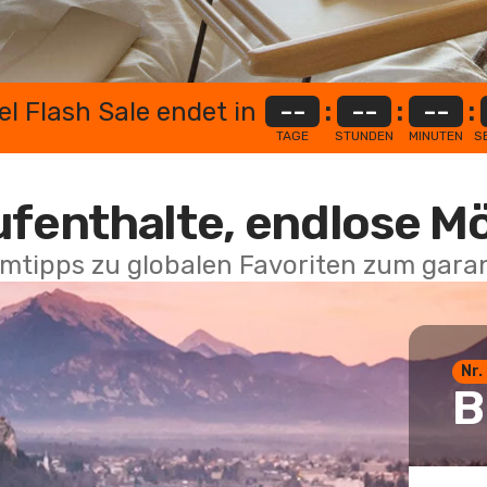
el Flash Sale endet in
--
:
--
:
--
:
TAGE
STUNDEN
MINUTEN
S
ufenthalte, endlose M
mtipps zu globalen Favoriten zum garan
Nr.
B