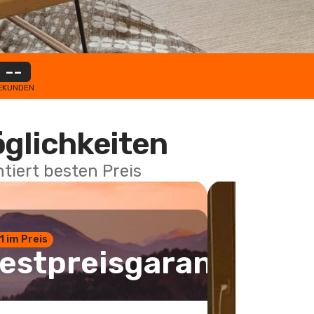
--
EKUNDEN
öglichkeiten
tiert besten Preis
 1 im Preis
estpreisgarantie