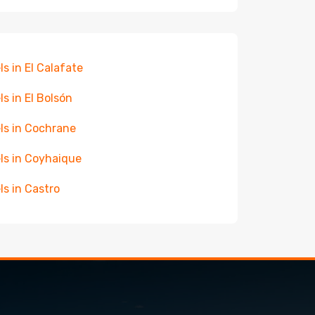
ls in El Calafate
ls in El Bolsón
ls in Cochrane
ls in Coyhaique
ls in Castro