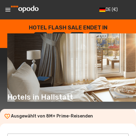
DE
(€)
HOTEL FLASH SALE ENDET IN
--
:
--
:
--
:
--
TAGE
STUNDEN
MINUTEN
SEKUNDEN
Hotels in Hallstatt
Ausgewählt von 8M+ Prime-Reisenden