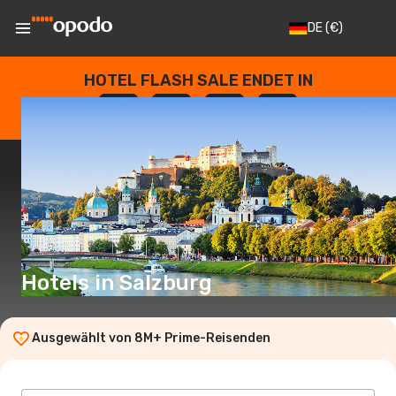
DE
(€)
HOTEL FLASH SALE ENDET IN
--
:
--
:
--
:
--
TAGE
STUNDEN
MINUTEN
SEKUNDEN
Hotels in Salzburg
Ausgewählt von 8M+ Prime-Reisenden