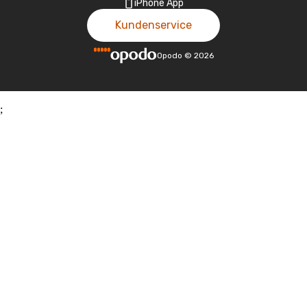
iPhone App
Kundenservice
Opodo
©
2026
;