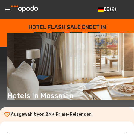
DE
(€)
HOTEL FLASH SALE ENDET IN
--
:
--
:
--
:
--
TAGE
STUNDEN
MINUTEN
SEKUNDEN
Hotels in Mossman
Ausgewählt von 8M+ Prime-Reisenden