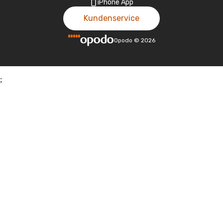
iPhone App
Kundenservice
Opodo
©
2026
;