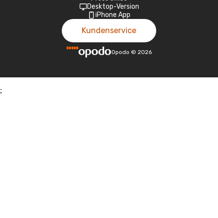
Desktop-Version
iPhone App
Kundenservice
Opodo
©
2026
;