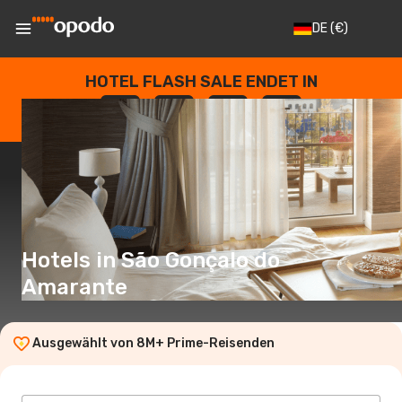
DE
(€)
HOTEL FLASH SALE ENDET IN
--
:
--
:
--
:
--
TAGE
STUNDEN
MINUTEN
SEKUNDEN
Hotels in São Gonçalo do
Amarante
Ausgewählt von 8M+ Prime-Reisenden