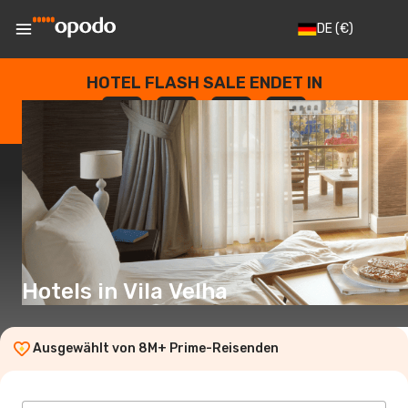
DE
(€)
HOTEL FLASH SALE ENDET IN
--
:
--
:
--
:
--
TAGE
STUNDEN
MINUTEN
SEKUNDEN
Hotels in Vila Velha
Ausgewählt von 8M+ Prime-Reisenden