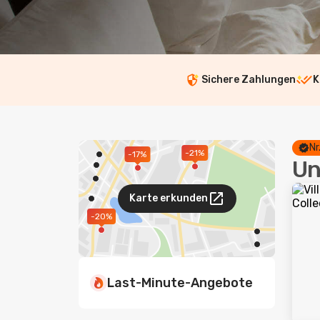
Sichere Zahlungen
K
Nr
-21%
-17%
Un
Karte erkunden
-20%
Last-Minute-Angebote