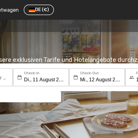
etwagen
DE
(€)
nsere exklusiven Tarife und Hotelangebote durc
Check-In
Check-Out
Suchen Sie nach einem Reiseziel oder Hotel