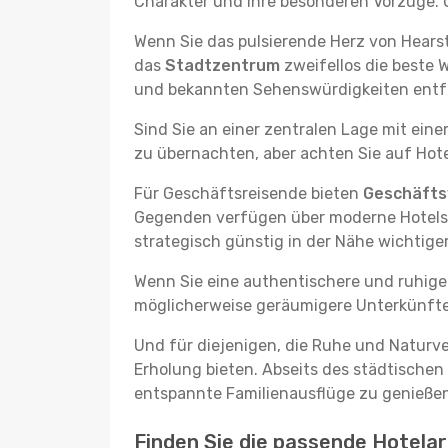
Charakter und ihre besonderen Vorzüge. U
Wenn Sie das pulsierende Herz von Hears
das
Stadtzentrum
zweifellos die beste 
und bekannten Sehenswürdigkeiten entfer
Sind Sie an einer zentralen Lage mit ein
zu übernachten, aber achten Sie auf Hote
Für Geschäftsreisende bieten
Geschäftsv
Gegenden verfügen über moderne Hotels m
strategisch günstig in der Nähe wichtig
Wenn Sie eine authentischere und ruhige
möglicherweise geräumigere Unterkünfte, d
Und für diejenigen, die Ruhe und Naturv
Erholung bieten. Abseits des städtischen
entspannte Familienausflüge zu genießen
Finden Sie die passende Hotelart