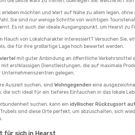
m die beste Wahl zu treffen, überlegen Sie, welche Art von
t erleben möchten und Wert auf Nähe zu allem legen, ohne
Wahl. Sie sind nur wenige Schritte von wichtigen Touristen
nt. Es ist auch der ideale Ausgangspunkt, um Hearst zu F
em Hauch von Lokalcharakter interessiert? Versuchen Sie, e
ls, die für ihre großartige Lage hoch bewertet werden.
iertel
mit guter Anbindung an öffentliche Verkehrsmittel e
it erstklassigen Dienstleistungen, die auf maximale Produk
er Unternehmenszentren gelegen.
re Auszeit suchen, sind
Wohngegenden
eine ausgezeichnet
ie sich ideal für ein tieferes Eintauchen in das lokale Le
erbundenheit suchen, kann ein
idyllischer Rückzugsort au
 Trubels sind diese Orte perfekt, um abzuschalten, sich wie
.
 für sich in Hearst