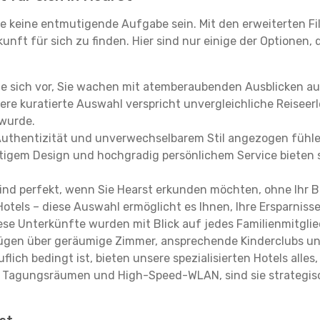
e keine entmutigende Aufgabe sein. Mit den erweiterten Fi
kunft für sich zu finden. Hier sind nur einige der Optionen,
ie sich vor, Sie wachen mit atemberaubenden Ausblicken a
re kuratierte Auswahl verspricht unvergleichliche Reiseerle
 wurde.
Authentizität und unverwechselbarem Stil angezogen fühle
rtigem Design und hochgradig persönlichem Service bieten s
ind perfekt, wenn Sie Hearst erkunden möchten, ohne Ihr 
Hotels – diese Auswahl ermöglicht es Ihnen, Ihre Ersparnis
se Unterkünfte wurden mit Blick auf jedes Familienmitglied
rfügen über geräumige Zimmer, ansprechende Kinderclubs und
flich bedingt ist, bieten unsere spezialisierten Hotels alle
t Tagungsräumen und High-Speed-WLAN, sind sie strategisc