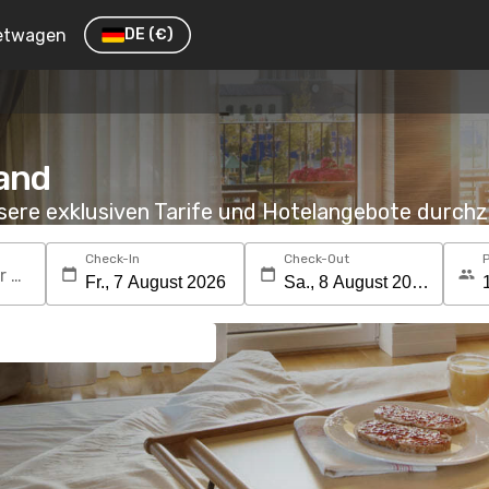
etwagen
DE
(€)
land
nsere exklusiven Tarife und Hotelangebote durc
Check-In
Check-Out
Suchen Sie nach einem Reiseziel oder Hotel