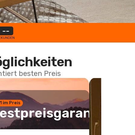
--
EKUNDEN
öglichkeiten
tiert besten Preis
 1 im Preis
estpreisgarantie