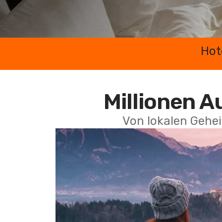
Hot
Millionen A
Von lokalen Gehei