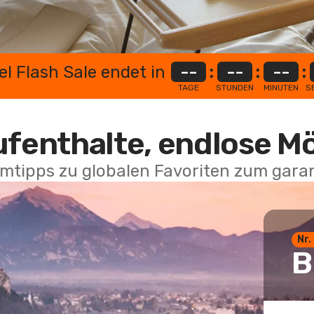
el Flash Sale endet in
--
:
--
:
--
:
TAGE
STUNDEN
MINUTEN
S
ufenthalte, endlose M
mtipps zu globalen Favoriten zum garan
Nr.
B