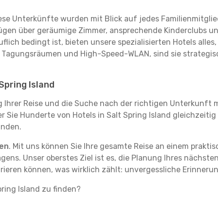
se Unterkünfte wurden mit Blick auf jedes Familienmitglied
rfügen über geräumige Zimmer, ansprechende Kinderclubs und
flich bedingt ist, bieten unsere spezialisierten Hotels alle
t Tagungsräumen und High-Speed-WLAN, sind sie strategisc
Spring Island
g Ihrer Reise und die Suche nach der richtigen Unterkunft m
er Sie Hunderte von Hotels in Salt Spring Island gleichzeiti
inden.
ten
. Mit uns können Sie Ihre gesamte Reise an einem prakti
agens. Unser oberstes Ziel ist es, die Planung Ihres nächst
rieren können, was wirklich zählt: unvergessliche Erinnerun
pring Island zu finden?