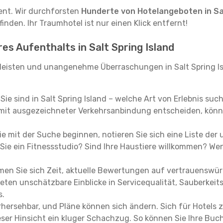
tent. Wir durchforsten
Hunderte von Hotelangeboten in Sal
inden. Ihr Traumhotel ist nur einen Klick entfernt!
res Aufenthalts in Salt Spring Island
eisten und unangenehme Überraschungen in Salt Spring Is
, Sie sind in Salt Spring Island – welche Art von Erlebnis su
mit ausgezeichneter Verkehrsanbindung entscheiden, könne
e mit der Suche beginnen, notieren Sie sich eine Liste der
Sie ein Fitnessstudio? Sind Ihre Haustiere willkommen? Wenn
en Sie sich Zeit, aktuelle Bewertungen auf vertrauenswürd
ieten unschätzbare Einblicke in Servicequalität, Sauberke
s.
hersehbar, und Pläne können sich ändern. Sich für Hotels z
 dieser Hinsicht ein kluger Schachzug. So können Sie Ihre