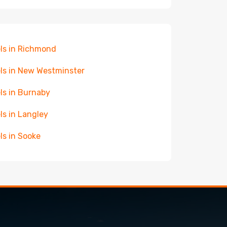
ls in Richmond
ls in New Westminster
ls in Burnaby
ls in Langley
ls in Sooke