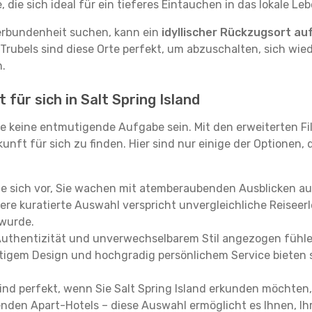
ie sich ideal für ein tieferes Eintauchen in das lokale Le
erbundenheit suchen, kann ein
idyllischer Rückzugsort au
 Trubels sind diese Orte perfekt, um abzuschalten, sich wie
.
 für sich in Salt Spring Island
e keine entmutigende Aufgabe sein. Mit den erweiterten Fi
kunft für sich zu finden. Hier sind nur einige der Optionen,
ie sich vor, Sie wachen mit atemberaubenden Ausblicken a
re kuratierte Auswahl verspricht unvergleichliche Reiseerle
 wurde.
Authentizität und unverwechselbarem Stil angezogen fühle
rtigem Design und hochgradig persönlichem Service bieten s
ind perfekt, wenn Sie Salt Spring Island erkunden möchten
enden Apart-Hotels – diese Auswahl ermöglicht es Ihnen, Ih