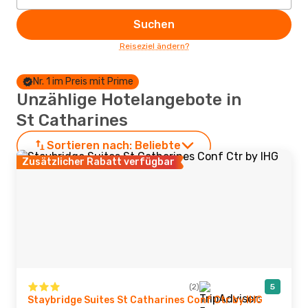
Suchen
Reiseziel ändern?
Nr. 1 im Preis mit Prime
Unzählige Hotelangebote in
St Catharines
Sortieren nach:
Beliebte
Zusätzlicher Rabatt verfügbar
(2)
5
Staybridge Suites St Catharines Conf Ctr by IHG