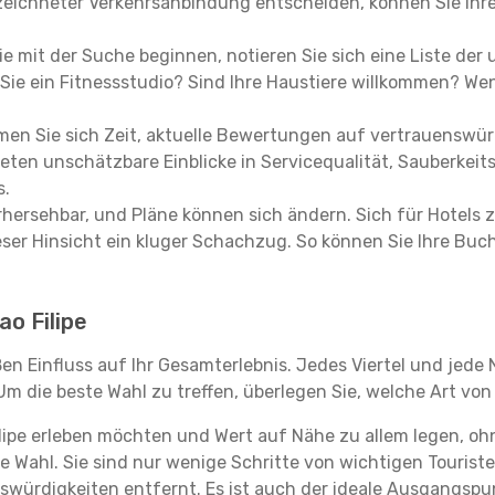
eichneter Verkehrsanbindung entscheiden, können Sie Ihre 
e mit der Suche beginnen, notieren Sie sich eine Liste der
Sie ein Fitnessstudio? Sind Ihre Haustiere willkommen? Wenn
en Sie sich Zeit, aktuelle Bewertungen auf vertrauenswürd
ieten unschätzbare Einblicke in Servicequalität, Sauberke
s.
hersehbar, und Pläne können sich ändern. Sich für Hotels z
 dieser Hinsicht ein kluger Schachzug. So können Sie Ihre
ao Filipe
oßen Einfluss auf Ihr Gesamterlebnis. Jedes Viertel und jed
m die beste Wahl zu treffen, überlegen Sie, welche Art von
ilipe erleben möchten und Wert auf Nähe zu allem legen, 
te Wahl. Sie sind nur wenige Schritte von wichtigen Tourist
rdigkeiten entfernt. Es ist auch der ideale Ausgangspunk