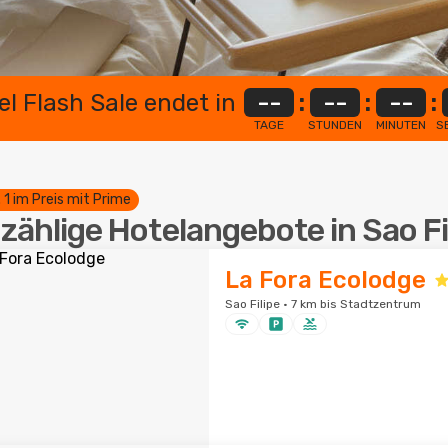
el Flash Sale endet in
--
:
--
:
--
:
TAGE
STUNDEN
MINUTEN
S
. 1 im Preis mit Prime
zählige Hotelangebote in Sao Fi
La Fora Ecolodge
Sao Filipe · 7 km bis Stadtzentrum