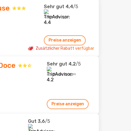
Sehr gut
4,4
/5
use
7 Bewertungen
Preise anzeigen
Zusätzlicher Rabatt verfügbar
Sehr gut
4,2
/5
Doce
212 Bewertungen
Preise anzeigen
Gut
3,6
/5