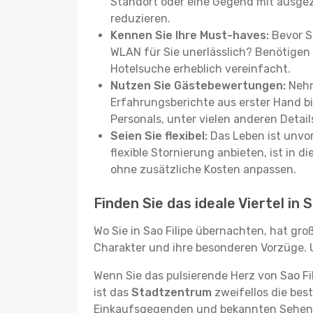
Standort oder eine Gegend mit ausgez
reduzieren.
Kennen Sie Ihre Must-haves:
Bevor Si
WLAN für Sie unerlässlich? Benötigen 
Hotelsuche erheblich vereinfacht.
Nutzen Sie Gästebewertungen:
Nehm
Erfahrungsberichte aus erster Hand b
Personals, unter vielen anderen Detail
Seien Sie flexibel:
Das Leben ist unvor
flexible Stornierung anbieten, ist in
ohne zusätzliche Kosten anpassen.
Finden Sie das ideale Viertel in S
Wo Sie in Sao Filipe übernachten, hat gr
Charakter und ihre besonderen Vorzüge. U
Wenn Sie das pulsierende Herz von Sao F
ist das
Stadtzentrum
zweifellos die bes
Einkaufsgegenden und bekannten Sehenswü