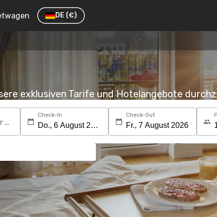
etwagen
DE
(€)
nsere exklusiven Tarife und Hotelangebote durc
Check-In
Check-Out
Suchen Sie nach einem Reiseziel oder Hotel