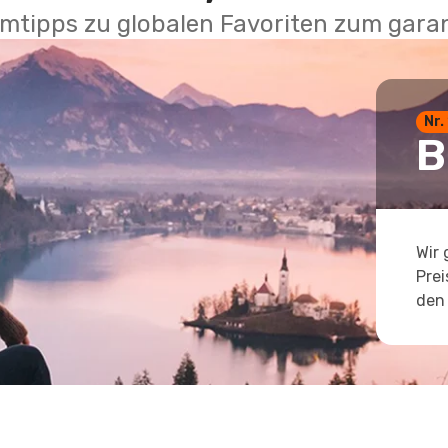
mtipps zu globalen Favoriten zum garan
Nr.
B
Wir 
Prei
den 