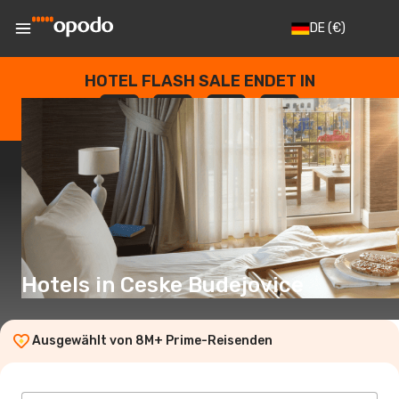
DE
(€)
HOTEL FLASH SALE ENDET IN
--
:
--
:
--
:
--
TAGE
STUNDEN
MINUTEN
SEKUNDEN
Hotels in Ceske Budejovice
Ausgewählt von 8M+ Prime-Reisenden