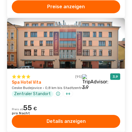
Preise anzeigen
(95)
3,9
Spa Hotel Vita
Ceske Budejovice · 0,8 km bis Stadtzentrum
Zentraler Standort
55
€
Preis ab
pro Nacht
Details anzeigen