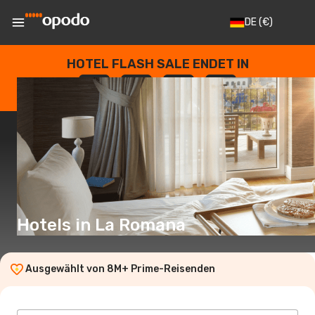
DE
(€)
HOTEL FLASH SALE ENDET IN
--
:
--
:
--
:
--
TAGE
STUNDEN
MINUTEN
SEKUNDEN
Hotels in La Romana
Ausgewählt von 8M+ Prime-Reisenden