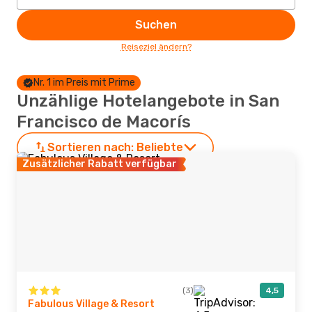
Suchen
Reiseziel ändern?
Nr. 1 im Preis mit Prime
Unzählige Hotelangebote in San
Francisco de Macorís
Sortieren nach:
Beliebte
Zusätzlicher Rabatt verfügbar
(3)
4,5
Fabulous Village & Resort