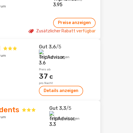
trum
Preise anzeigen
Zusätzlicher Rabatt verfügbar
Gut
3,6
/5
l
trum
682 Bewertungen
Preis ab
37
€
pro Nacht
Details anzeigen
Gut
3,3
/5
dents
trum
647 Bewertungen