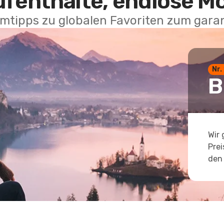
ufenthalte, endlose M
mtipps zu globalen Favoriten zum garan
Nr.
B
Wir 
Prei
den 