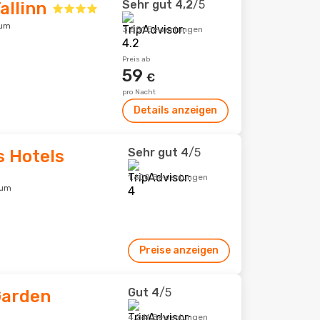
Sehr gut
4,2
/5
allinn
rum
3.581 Bewertungen
Preis ab
59
€
pro Nacht
Details anzeigen
Sehr gut
4
/5
s Hotels
1.600 Bewertungen
rum
Preise anzeigen
Gut
4
/5
Garden
4.241 Bewertungen