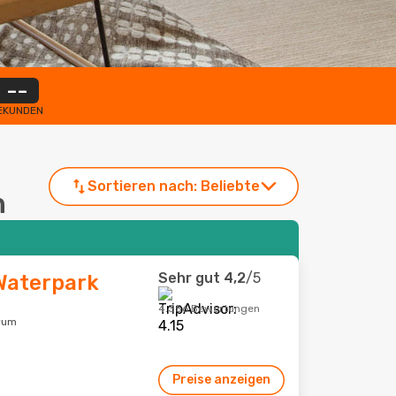
--
EKUNDEN
Sortieren nach:
Beliebte
n
Sehr gut
4,2
/5
Waterpark
4.356 Bewertungen
trum
Preise anzeigen