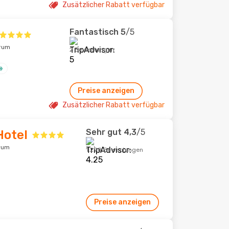
Zusätzlicher Rabatt verfügbar
Fantastisch
5
/5
trum
2 Bewertungen
Preise anzeigen
Zusätzlicher Rabatt verfügbar
Sehr gut
4,3
/5
Hotel
trum
1.298 Bewertungen
Preise anzeigen