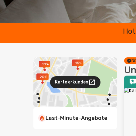
Hot
Nr
-15%
-21%
Un
-20%
Karte erkunden
Last-Minute-Angebote