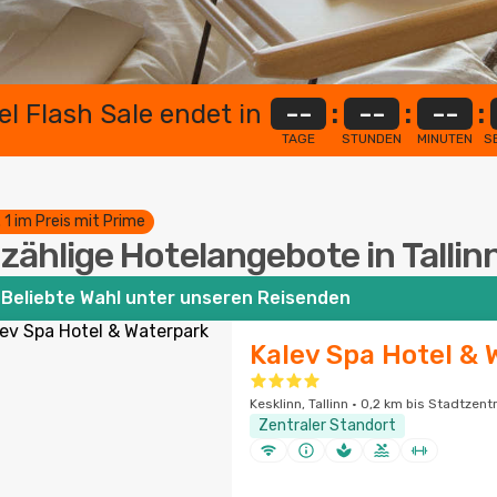
el Flash Sale endet in
--
:
--
:
--
:
TAGE
STUNDEN
MINUTEN
S
. 1 im Preis mit Prime
zählige Hotelangebote in Tallin
Beliebte Wahl unter unseren Reisenden
Kalev Spa Hotel & 
Kesklinn, Tallinn · 0,2 km bis Stadtzen
Zentraler Standort