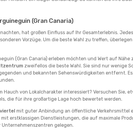
 Arguineguin (Gran Canaria)
rnachten, hat großen Einfluss auf Ihr Gesamterlebnis. Jede
sonderen Vorzüge. Um die beste Wahl zu treffen, überlegen S
neguin (Gran Canaria) erleben möchten und Wert auf Nähe z
dtzentrum
zweifellos die beste Wahl. Sie sind nur wenige S
sgegenden und bekannten Sehenswürdigkeiten entfernt. Es
kunden.
em Hauch von Lokalcharakter interessiert? Versuchen Sie, e
ls, die für ihre großartige Lage hoch bewertet werden.
iertel
mit guter Anbindung an öffentliche Verkehrsmittel e
it erstklassigen Dienstleistungen, die auf maximale Produk
er Unternehmenszentren gelegen.