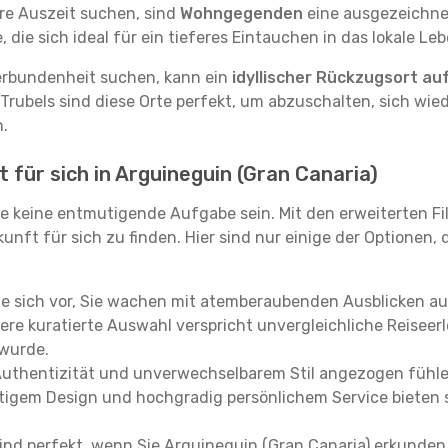
re Auszeit suchen, sind
Wohngegenden
eine ausgezeichnet
ie sich ideal für ein tieferes Eintauchen in das lokale Le
erbundenheit suchen, kann ein
idyllischer Rückzugsort au
 Trubels sind diese Orte perfekt, um abzuschalten, sich wie
.
 für sich in Arguineguin (Gran Canaria)
e keine entmutigende Aufgabe sein. Mit den erweiterten Fi
kunft für sich zu finden. Hier sind nur einige der Optionen,
ie sich vor, Sie wachen mit atemberaubenden Ausblicken a
re kuratierte Auswahl verspricht unvergleichliche Reiseerle
 wurde.
Authentizität und unverwechselbarem Stil angezogen fühle
rtigem Design und hochgradig persönlichem Service bieten s
ind perfekt, wenn Sie Arguineguin (Gran Canaria) erkunde