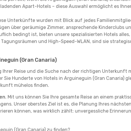
nladenden Apart-Hotels – diese Auswahl ermöglicht es Ihnen
se Unterkünfte wurden mit Blick auf jedes Familienmitglied
rfügen über geräumige Zimmer, ansprechende Kinderclubs und
flich bedingt ist, bieten unsere spezialisierten Hotels alle
t Tagungsräumen und High-Speed-WLAN, sind sie strategisc
ineguin (Gran Canaria)
g Ihrer Reise und die Suche nach der richtigen Unterkunft m
der Sie Hunderte von Hotels in Arguineguin (Gran Canaria) g
erkunft mühelos finden.
ten
. Mit uns können Sie Ihre gesamte Reise an einem prakti
agens. Unser oberstes Ziel ist es, die Planung Ihres nächst
trieren können, was wirklich zählt: unvergessliche Erinneru
neguin (Gran Canaria) zu finden?