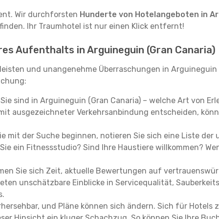
tent. Wir durchforsten
Hunderte von Hotelangeboten in Ar
inden. Ihr Traumhotel ist nur einen Klick entfernt!
res Aufenthalts in Arguineguin (Gran Canaria)
leisten und unangenehme Überraschungen in Arguineguin 
buchung:
, Sie sind in Arguineguin (Gran Canaria) – welche Art von Er
mit ausgezeichneter Verkehrsanbindung entscheiden, könne
e mit der Suche beginnen, notieren Sie sich eine Liste der
Sie ein Fitnessstudio? Sind Ihre Haustiere willkommen? Wenn
en Sie sich Zeit, aktuelle Bewertungen auf vertrauenswürd
ieten unschätzbare Einblicke in Servicequalität, Sauberke
s.
hersehbar, und Pläne können sich ändern. Sich für Hotels z
 dieser Hinsicht ein kluger Schachzug. So können Sie Ihre