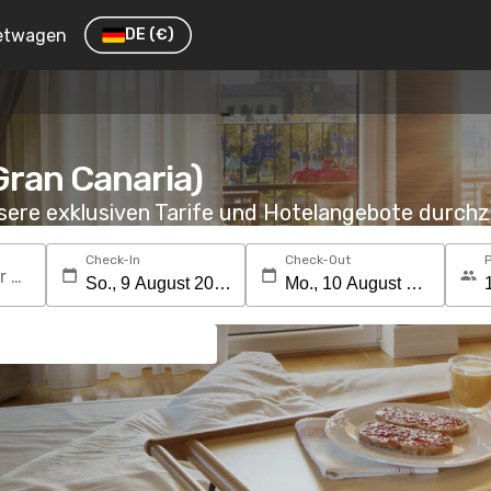
etwagen
DE
(€)
Gran Canaria)
nsere exklusiven Tarife und Hotelangebote durc
Check-In
Check-Out
Suchen Sie nach einem Reiseziel oder Hotel