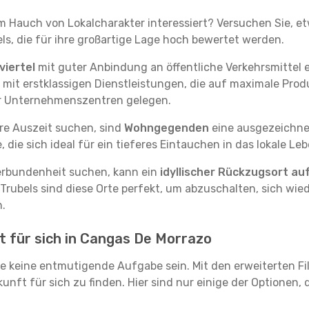
em Hauch von Lokalcharakter interessiert? Versuchen Sie, e
ls, die für ihre großartige Lage hoch bewertet werden.
iertel
mit guter Anbindung an öffentliche Verkehrsmittel e
it erstklassigen Dienstleistungen, die auf maximale Produk
er Unternehmenszentren gelegen.
re Auszeit suchen, sind
Wohngegenden
eine ausgezeichnet
ie sich ideal für ein tieferes Eintauchen in das lokale Le
erbundenheit suchen, kann ein
idyllischer Rückzugsort au
 Trubels sind diese Orte perfekt, um abzuschalten, sich wie
.
t für sich in Cangas De Morrazo
e keine entmutigende Aufgabe sein. Mit den erweiterten Fi
kunft für sich zu finden. Hier sind nur einige der Optionen,