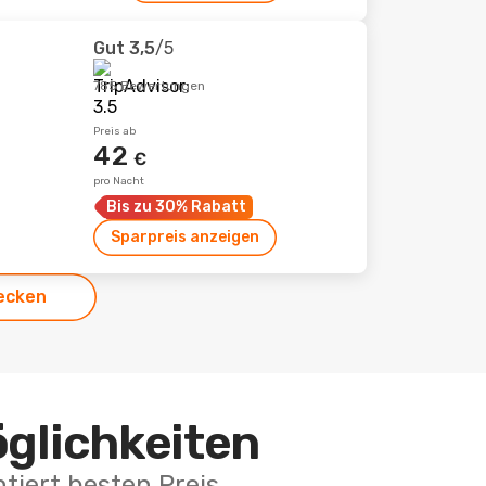
Gut
3,5
/5
785 Bewertungen
Preis ab
42
€
pro Nacht
Bis zu 30% Rabatt
Sparpreis anzeigen
ecken
öglichkeiten
tiert besten Preis