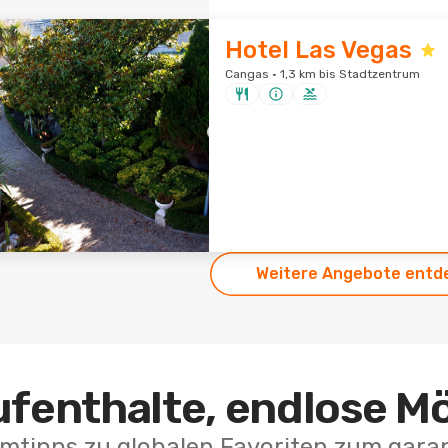
Hotel Las Vegas
Cangas · 1,3 km bis Stadtzentrum
Weitere Angebote entd
ufenthalte, endlose M
mtipps zu globalen Favoriten zum garan