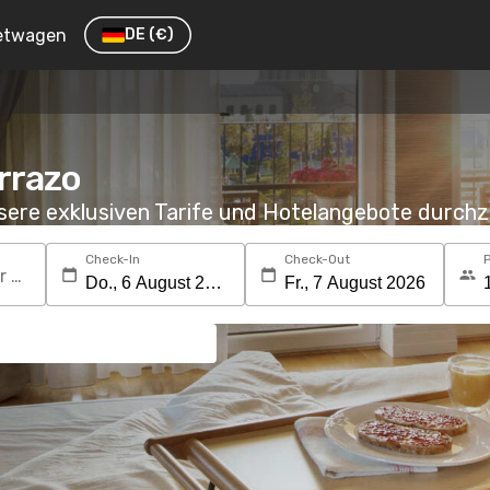
etwagen
DE
(€)
rrazo
nsere exklusiven Tarife und Hotelangebote durc
Check-In
Check-Out
Suchen Sie nach einem Reiseziel oder Hotel