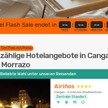
el Flash Sale endet in
--
:
--
:
--
:
TAGE
STUNDEN
MINUTEN
S
. 1 im Preis mit Prime
zählige Hotelangebote in Cang
 Morrazo
Beliebte Wahl unter unseren Reisenden
Airiños
Cangas · 0,2 km bis Stadtzentrum
Zentraler Standort