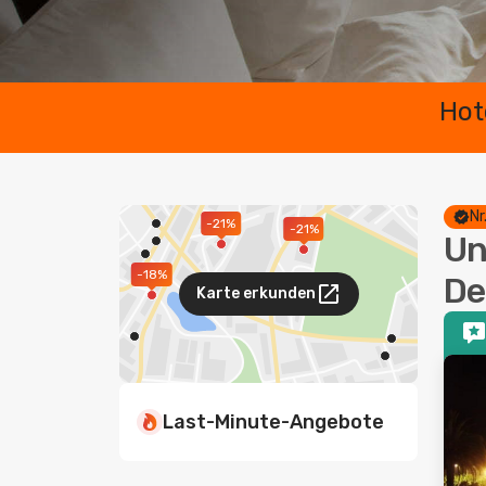
Hot
Nr
-21%
-21%
Un
-18%
De
Karte erkunden
Last-Minute-Angebote