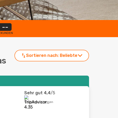
--
EKUNDEN
Sortieren nach:
Beliebte
as
Sehr gut
4,4
/5
1.076 Bewertungen