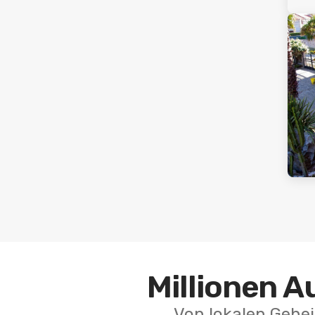
Millionen A
Von lokalen Gehei