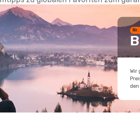
Nr.
B
Wir 
Prei
den 