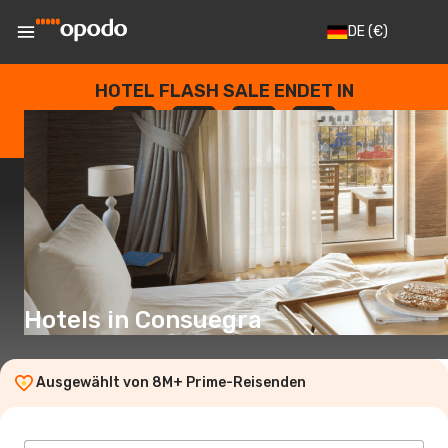
DE
(€)
HOTEL FLASH SALE ENDET IN
--
:
--
:
--
:
--
TAGE
STUNDEN
MINUTEN
SEKUNDEN
Hotels in Consuegra
Ausgewählt von 8M+ Prime-Reisenden