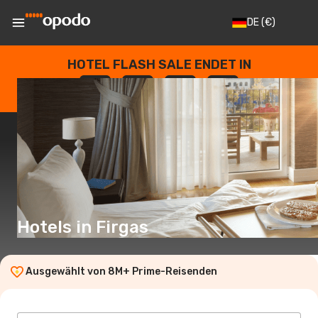
DE
(€)
HOTEL FLASH SALE ENDET IN
--
:
--
:
--
:
--
TAGE
STUNDEN
MINUTEN
SEKUNDEN
Hotels in Firgas
Ausgewählt von 8M+ Prime-Reisenden