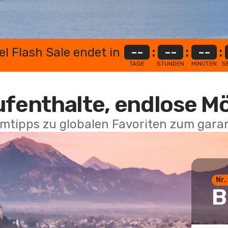
el Flash Sale endet in
--
:
--
:
--
:
TAGE
STUNDEN
MINUTEN
S
ufenthalte, endlose M
mtipps zu globalen Favoriten zum garan
Nr.
B