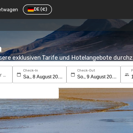
etwagen
DE
(€)
a
nsere exklusiven Tarife und Hotelangebote durc
Check-In
Check-Out
Suchen Sie nach einem Reiseziel oder Hotel