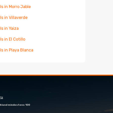
ls in Morro Jable
ls in Villaverde
ls in Yaiza
s in El Cotillo
ls in Playa Blanca
tz
hland mindestens 100