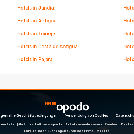
Hotels in Jandia
Hote
Hotels in Antigua
Hote
Hotels in Tuineje
Hote
Hotels in Costa de Antigua
Hotel
Hotels in Pajara
Hote
llgemeine Geschäftsbedingungen
Verwendung von Cookies
Datenschu
gewerteten jährlichen Zeitraum sparten Zehntausende unserer Kunden in Deutsc
Euro bei ihren Buchungen durch ihre Prime-Rabatte.