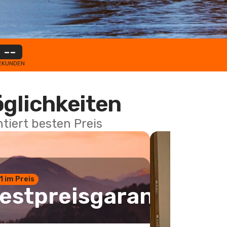
--
EKUNDEN
öglichkeiten
tiert besten Preis
 1 im Preis
estpreisgarantie