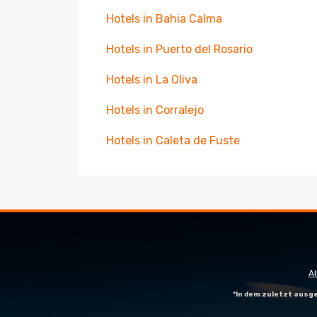
Hotels in Bahia Calma
Hotels in Puerto del Rosario
Hotels in La Oliva
Hotels in Corralejo
Hotels in Caleta de Fuste
A
*In dem zuletzt aus