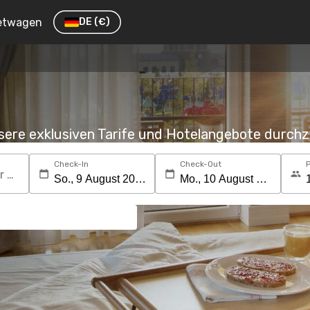
etwagen
DE
(€)
nsere exklusiven Tarife und Hotelangebote durc
Check-In
Check-Out
Suchen Sie nach einem Reiseziel oder Hotel