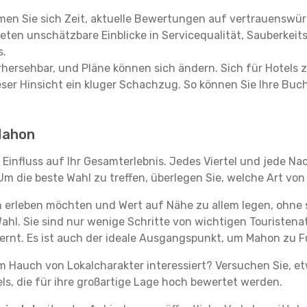
en Sie sich Zeit, aktuelle Bewertungen auf vertrauenswürd
ieten unschätzbare Einblicke in Servicequalität, Sauberke
s.
hersehbar, und Pläne können sich ändern. Sich für Hotels z
 dieser Hinsicht ein kluger Schachzug. So können Sie Ihre
 Mahon
Einfluss auf Ihr Gesamterlebnis. Jedes Viertel und jede N
m die beste Wahl zu treffen, überlegen Sie, welche Art von
 erleben möchten und Wert auf Nähe zu allem legen, ohne
Wahl. Sie sind nur wenige Schritte von wichtigen Touristen
rnt. Es ist auch der ideale Ausgangspunkt, um Mahon zu F
em Hauch von Lokalcharakter interessiert? Versuchen Sie, e
ls, die für ihre großartige Lage hoch bewertet werden.