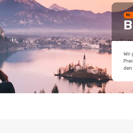
Nr.
B
Wir 
Prei
den 