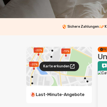
Sichere Zahlungen
K
Nr
-20%
-19%
Un
-20%
Karte erkunden
Last-Minute-Angebote