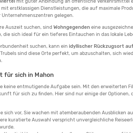
iertel
mit guter Anbindung an öffentliche Verkehrsmittel e
it erstklassigen Dienstleistungen, die auf maximale Produk
er Unternehmenszentren gelegen.
re Auszeit suchen, sind
Wohngegenden
eine ausgezeichnet
ie sich ideal für ein tieferes Eintauchen in das lokale Le
erbundenheit suchen, kann ein
idyllischer Rückzugsort au
 Trubels sind diese Orte perfekt, um abzuschalten, sich wie
.
t für sich in Mahon
e keine entmutigende Aufgabe sein. Mit den erweiterten Fi
kunft für sich zu finden. Hier sind nur einige der Optionen,
ie sich vor, Sie wachen mit atemberaubenden Ausblicken a
re kuratierte Auswahl verspricht unvergleichliche Reiseerle
 wurde.