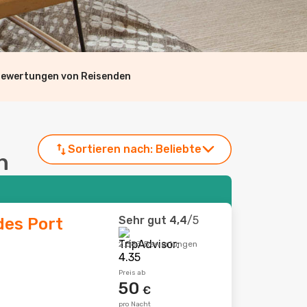
Bewertungen von Reisenden
Sortieren nach:
Beliebte
n
Sehr gut
4,4
/5
des Port
2.383 Bewertungen
Preis ab
50
€
pro Nacht