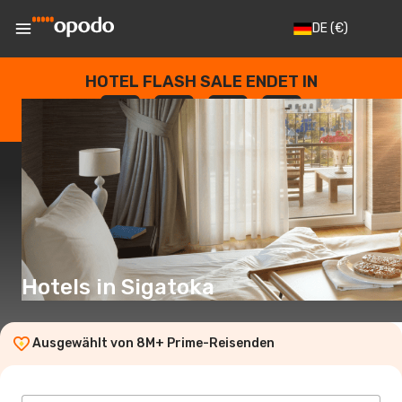
DE
(€)
HOTEL FLASH SALE ENDET IN
--
:
--
:
--
:
--
TAGE
STUNDEN
MINUTEN
SEKUNDEN
Hotels in Sigatoka
Ausgewählt von 8M+ Prime-Reisenden