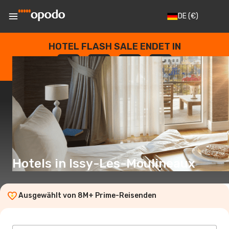
DE
(€)
HOTEL FLASH SALE ENDET IN
--
:
--
:
--
:
--
TAGE
STUNDEN
MINUTEN
SEKUNDEN
Hotels in Issy-Les-Moulineaux
Ausgewählt von 8M+ Prime-Reisenden