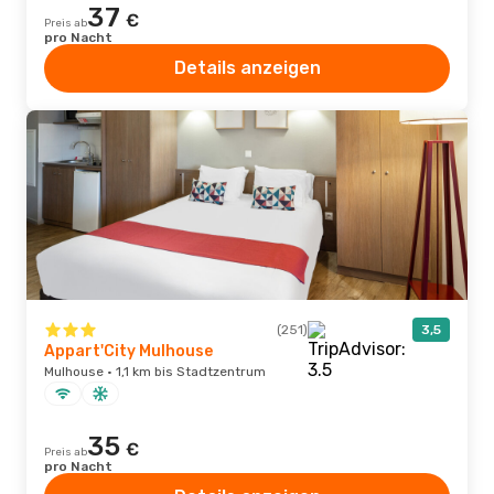
37
€
Preis ab
pro Nacht
Details anzeigen
(251)
3,5
Appart'City Mulhouse
Mulhouse · 1,1 km bis Stadtzentrum
35
€
Preis ab
pro Nacht