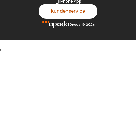
iPhone App
Kundenservice
Opodo
©
2026
;