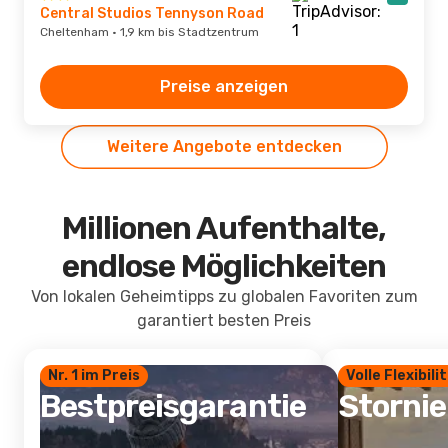
Central Studios Tennyson Road
Cheltenham · 1,9 km bis Stadtzentrum
Preise anzeigen
Weitere Angebote entdecken
Millionen Aufenthalte,
endlose Möglichkeiten
Von lokalen Geheimtipps zu globalen Favoriten zum
garantiert besten Preis
Nr. 1 im Preis
Volle Flexibili
Bestpreisgarantie
Storni