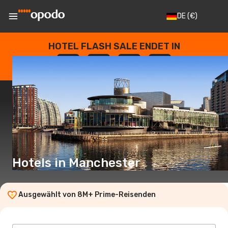
DE
(€)
HOTEL FLASH SALE ENDET IN
--
:
--
:
--
:
--
TAGE
STUNDEN
MINUTEN
SEKUNDEN
Hotels in Manchester
Ausgewählt von 8M+ Prime-Reisenden